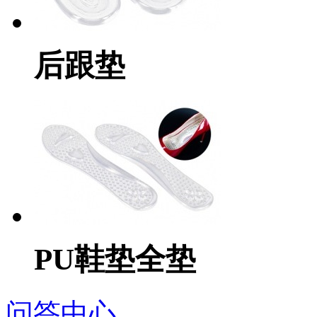
后跟垫
PU鞋垫全垫
问答中心