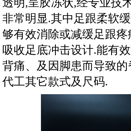
透明,呈胶冻状,经专业技
非常明显.其中足跟柔软缓
够有效消除或减缓足跟疼
吸收足底冲击设计.能有
背痛、及因脚患而导致的
代工其它款式及尺码.